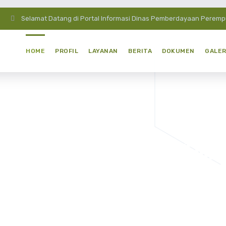
Selamat Datang di Portal Informasi Dinas Pemberdayaan Perem
HOME
PROFIL
LAYANAN
BERITA
DOKUMEN
GALER
BUPATI DAN
KEPUL
PERIODE