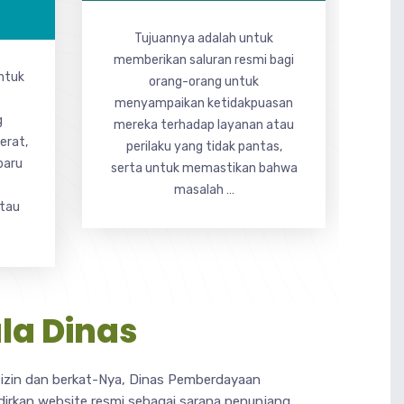
Tujuannya adalah untuk
memberikan saluran resmi bagi
ntuk
orang-orang untuk
menyampaikan ketidakpuasan
g
mereka terhadap layanan atau
erat,
perilaku yang tidak pantas,
baru
serta untuk memastikan bahwa
masalah …
tau
la Dinas
s izin dan berkat-Nya, Dinas Pemberdayaan
irkan website resmi sebagai sarana penunjang