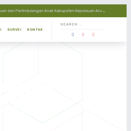
puan dan Perlindulangan Anak Kabupaten Kepulauan Aru→
I
SURVEI
KONTAK
 WAKIL BUPATI
AUAN ARU
 2025-2030