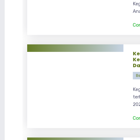
Keg
Ana
Co
Ke
Ke
Da
Be
Keg
te
202
Co