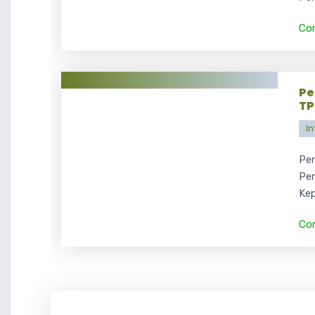
Co
Pe
TP
In
Pem
Per
Kep
Co