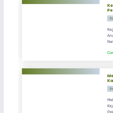
Ke
Pe
Be
Keg
Ana
Nar
Co
Me
Ka
Be
Me
Kej
Pel