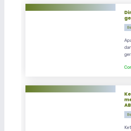
Di
ge
Be
Apa
dan
ger
Co
Ke
me
AB
Be
Ke