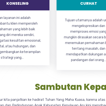
KONSELING
CURHAT
an layanan ini adalah
Tujuan utamanya adalah u
antu klien memperoleh
mengekspresikan dan
haman yang lebih baik
memproses emosi yan
ang diri mereka sendiri,
mungkin dirasakan secara b
atasi kesulitan emosional,
menemukan pemahaman 
al, atau hubungan, dan
tentang masalah, dan
gembangkan keterampilan
mendapatkan dukungan a
 strategi yang…
pandangan dari orang…
Sambutan Kepa
kur kita panjatkan ke hadirat Tuhan Yang Maha Kuasa, karena ata
n dan Perlindungan Anak Kabupaten Kepulauan Aru kini menghad