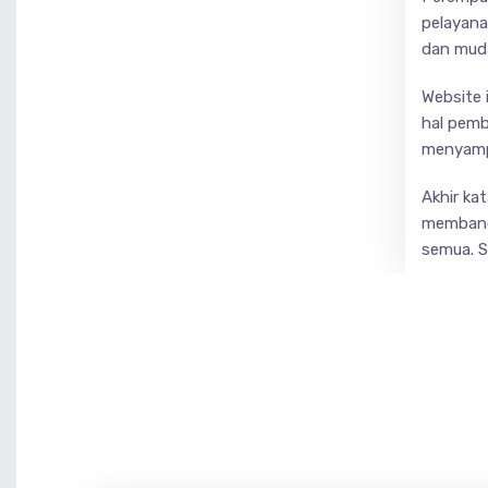
pelayana
dan muda
Website 
hal pemb
menyampa
Akhir ka
membangu
semua. S